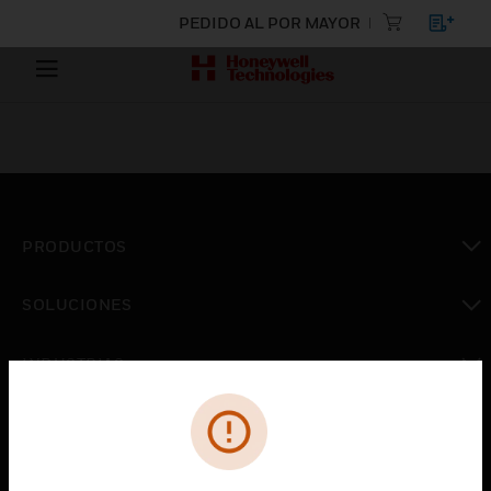
PEDIDO AL POR MAYOR
PRODUCTOS
Cambiar vista
SOLUCIONES
Cambiar vista
INDUSTRIAS
Cambiar vista
ASISTENCIA
Cambiar vista
CARRERAS PROFESIONALES