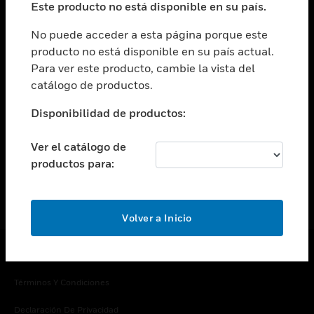
Este producto no está disponible en su país.
Cambiar vista
EMPRESA
No puede acceder a esta página porque este
producto no está disponible en su país actual.
Cambiar vista
Para ver este producto, cambie la vista del
CONTACTO
catálogo de productos.
Cambiar vista
LEGAL
Disponibilidad de productos:
Cambiar vista
SÍGANOS
Ver el catálogo de
productos para:
Volver a Inicio
Copyright © 2026 Honeywell International Inc.
Términos Y Condiciones
Declaración De Privacidad