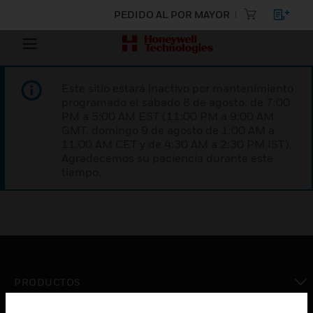
PEDIDO AL POR MAYOR
Este sitio estará inactivo por mantenimiento
programado el sábado 8 de agosto, de 7:00
PM a 5:00 AM EST (11:00 PM a 9:00 AM
GMT, domingo 9 de agosto de 1:00 AM a
11:00 AM CET y de 4:30 AM a 2:30 PM IST).
Agradecemos su paciencia durante este
tiempo.
PRODUCTOS
Cambiar vista