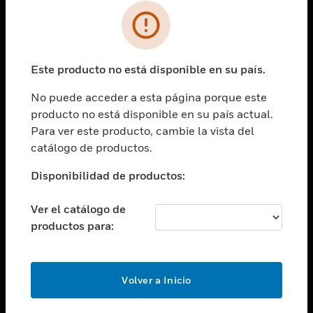
SOLUCIONES
Cambiar vista
INDUSTRIAS
Este producto no está disponible en su país.
Cambiar vista
ASISTENCIA
No puede acceder a esta página porque este
Cambiar vista
producto no está disponible en su país actual.
CARRERAS PROFESIONALES
Para ver este producto, cambie la vista del
Cambiar vista
catálogo de productos.
EMPRESA
Disponibilidad de productos:
Cambiar vista
CONTACTO
Ver el catálogo de
Cambiar vista
productos para:
LEGAL
Cambiar vista
SÍGANOS
Volver a Inicio