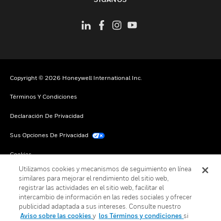
Copyright © 2026 Honeywell International Inc.
Términos Y Condiciones
Declaración De Privacidad
Sus Opciones De Privacidad
Cookies
Utilizamos cookies y mecanismos de seguimiento en línea
Darse De Baja Global
similares para mejorar el rendimiento del sitio web,
registrar las actividades en el sitio web, facilitar el
intercambio de información en las redes sociales y ofrecer
publicidad adaptada a sus intereses. Consulte nuestro
Aviso sobre las cookies
y
los Términos y condiciones
si