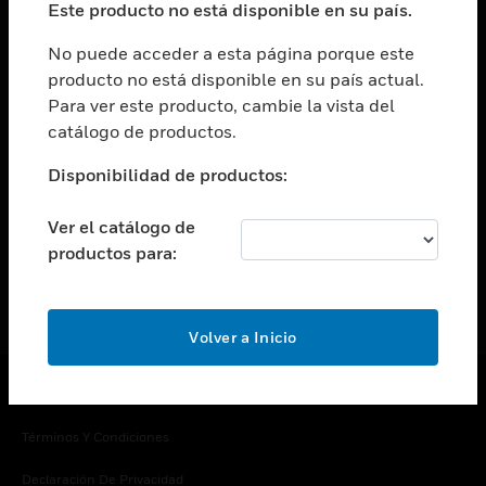
Este producto no está disponible en su país.
Cambiar vista
EMPRESA
No puede acceder a esta página porque este
producto no está disponible en su país actual.
Cambiar vista
Para ver este producto, cambie la vista del
CONTACTO
catálogo de productos.
Cambiar vista
LEGAL
Disponibilidad de productos:
Cambiar vista
SÍGANOS
Ver el catálogo de
productos para:
Volver a Inicio
Copyright © 2026 Honeywell International Inc.
Términos Y Condiciones
Declaración De Privacidad