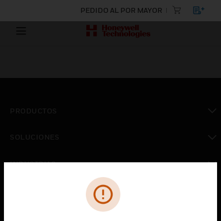
PEDIDO AL POR MAYOR
PRODUCTOS
Cambiar vista
SOLUCIONES
Cambiar vista
INDUSTRIAS
Cambiar vista
ASISTENCIA
Cambiar vista
CARRERAS PROFESIONALES