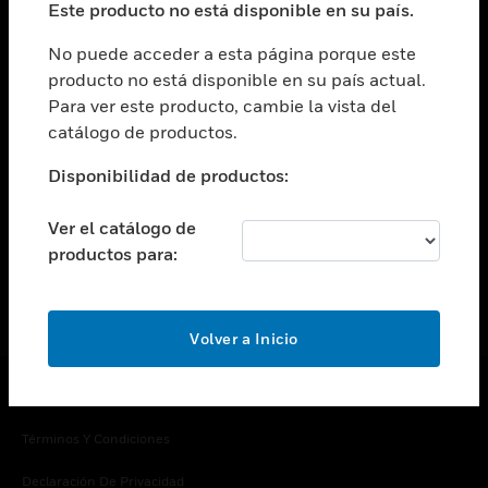
Este producto no está disponible en su país.
Cambiar vista
EMPRESA
No puede acceder a esta página porque este
producto no está disponible en su país actual.
Cambiar vista
Para ver este producto, cambie la vista del
CONTACTO
catálogo de productos.
Cambiar vista
LEGAL
Disponibilidad de productos:
Cambiar vista
SÍGANOS
Ver el catálogo de
productos para:
Volver a Inicio
Copyright © 2026 Honeywell International Inc.
Términos Y Condiciones
Declaración De Privacidad