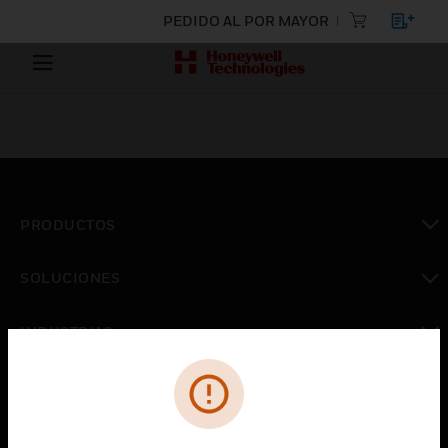
PEDIDO AL POR MAYOR
PRODUCTOS
Cambiar vista
SOLUCIONES
Cambiar vista
INDUSTRIAS
Cambiar vista
ASISTENCIA
Cambiar vista
CARRERAS PROFESIONALES