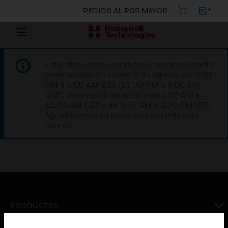
PEDIDO AL POR MAYOR
Este sitio estará inactivo por mantenimiento
programado el sábado 8 de agosto, de 7:00
PM a 5:00 AM EST (11:00 PM a 9:00 AM
GMT, domingo 9 de agosto de 1:00 AM a
11:00 AM CET y de 4:30 AM a 2:30 PM IST).
Agradecemos su paciencia durante este
tiempo.
PRODUCTOS
Cambiar vista