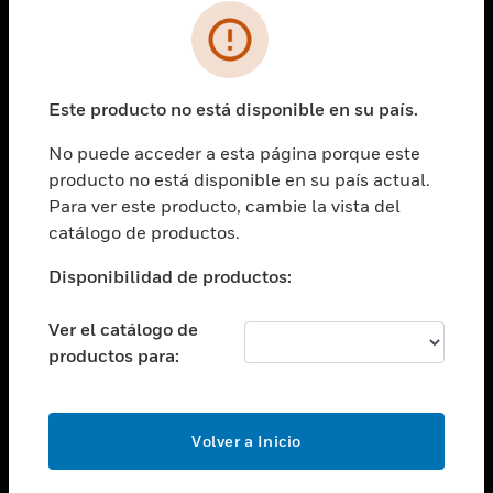
SOLUCIONES
Cambiar vista
INDUSTRIAS
Este producto no está disponible en su país.
Cambiar vista
ASISTENCIA
No puede acceder a esta página porque este
Cambiar vista
producto no está disponible en su país actual.
CARRERAS PROFESIONALES
Para ver este producto, cambie la vista del
Cambiar vista
catálogo de productos.
EMPRESA
Disponibilidad de productos:
Cambiar vista
CONTACTO
Ver el catálogo de
Cambiar vista
productos para:
LEGAL
Cambiar vista
SÍGANOS
Volver a Inicio