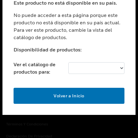
Este producto no está disponible en su país.
Cambiar vista
EMPRESA
No puede acceder a esta página porque este
producto no está disponible en su país actual.
Cambiar vista
Para ver este producto, cambie la vista del
CONTACTO
catálogo de productos.
Cambiar vista
LEGAL
Disponibilidad de productos:
Cambiar vista
SÍGANOS
Ver el catálogo de
productos para:
Volver a Inicio
Copyright © 2026 Honeywell International Inc.
Términos Y Condiciones
Declaración De Privacidad