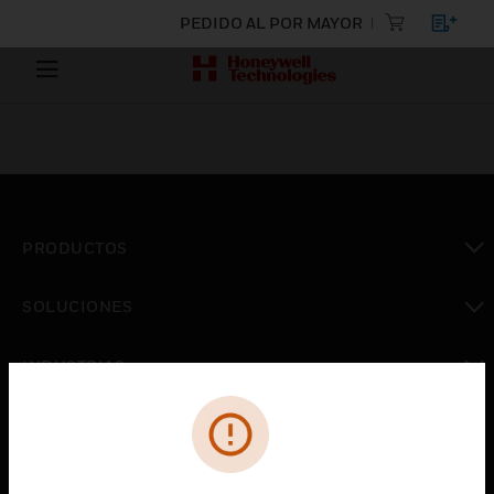
PEDIDO AL POR MAYOR
PRODUCTOS
Cambiar vista
SOLUCIONES
Cambiar vista
INDUSTRIAS
Cambiar vista
ASISTENCIA
Cambiar vista
CARRERAS PROFESIONALES