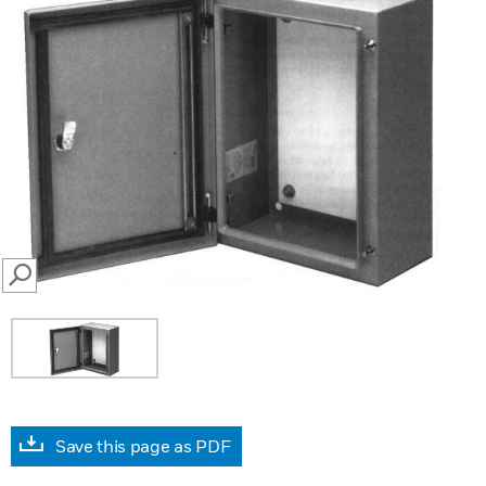
SEARCH
Save this page as PDF