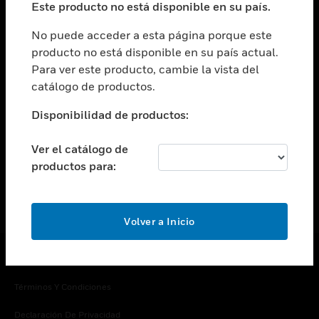
Este producto no está disponible en su país.
Cambiar vista
EMPRESA
No puede acceder a esta página porque este
producto no está disponible en su país actual.
Cambiar vista
Para ver este producto, cambie la vista del
CONTACTO
catálogo de productos.
Cambiar vista
LEGAL
Disponibilidad de productos:
Cambiar vista
SÍGANOS
Ver el catálogo de
productos para:
Volver a Inicio
Copyright © 2026 Honeywell International Inc.
Términos Y Condiciones
Declaración De Privacidad