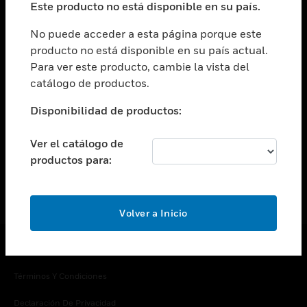
Este producto no está disponible en su país.
Cambiar vista
EMPRESA
No puede acceder a esta página porque este
producto no está disponible en su país actual.
Cambiar vista
Para ver este producto, cambie la vista del
CONTACTO
catálogo de productos.
Cambiar vista
LEGAL
Disponibilidad de productos:
Cambiar vista
SÍGANOS
Ver el catálogo de
productos para:
Volver a Inicio
Copyright © 2026 Honeywell International Inc.
Términos Y Condiciones
Declaración De Privacidad