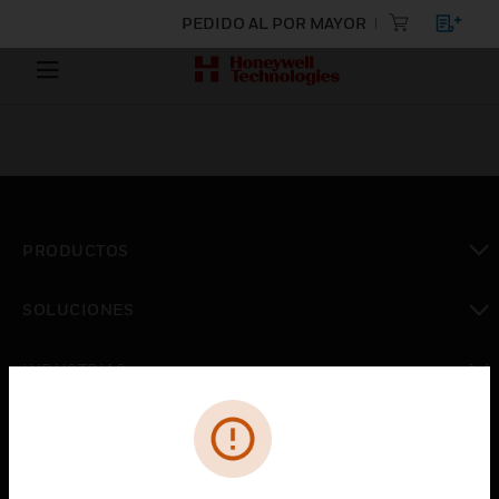
PEDIDO AL POR MAYOR
PRODUCTOS
Cambiar vista
SOLUCIONES
Cambiar vista
INDUSTRIAS
Cambiar vista
ASISTENCIA
Cambiar vista
CARRERAS PROFESIONALES