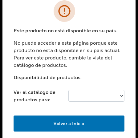
SOLUCIONES
Cambiar vista
INDUSTRIAS
Este producto no está disponible en su país.
Cambiar vista
ASISTENCIA
No puede acceder a esta página porque este
Cambiar vista
producto no está disponible en su país actual.
CARRERAS PROFESIONALES
Para ver este producto, cambie la vista del
Cambiar vista
catálogo de productos.
EMPRESA
Disponibilidad de productos:
Cambiar vista
CONTACTO
Ver el catálogo de
Cambiar vista
productos para:
LEGAL
Cambiar vista
SÍGANOS
Volver a Inicio