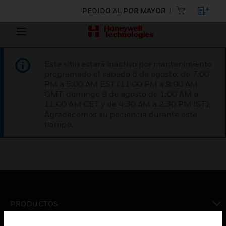
PEDIDO AL POR MAYOR
Este sitio estará inactivo por mantenimiento
programado el sábado 8 de agosto, de 7:00
PM a 5:00 AM EST (11:00 PM a 9:00 AM
GMT, domingo 9 de agosto de 1:00 AM a
11:00 AM CET y de 4:30 AM a 2:30 PM IST).
Agradecemos su paciencia durante este
tiempo.
PRODUCTOS
Cambiar vista