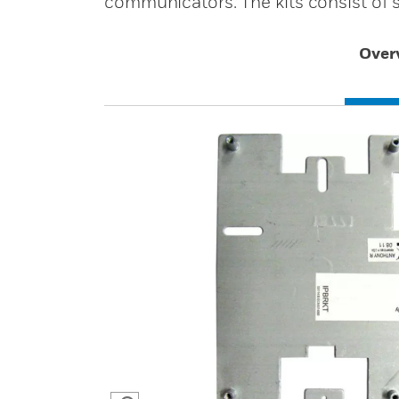
communicators. The kits consist of s
Over