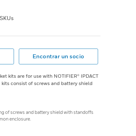
SKUs
Encontrar un socio
et kits are for use with NOTIFIER® IPDACT
kits consist of screws and battery shield
ng of screws and battery shield with standoffs
mon enclosure.