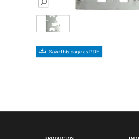
SEARCH
Save this page as PDF
PRODUCTOS
IND