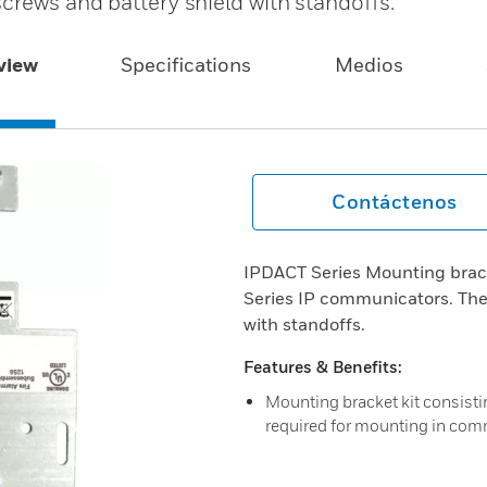
crews and battery shield with standoffs.
view
Specifications
Medios
Contáctenos
IPDACT Series Mounting brack
Series IP communicators. The 
with standoffs.
Features & Benefits:
Mounting bracket kit consisti
required for mounting in com