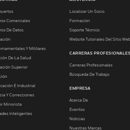
puertos
Localizar Un Socio
ros Comerciales
Formación
ros De Datos
Soporte Técnico
ación
Website Tutoriales Del Sitio We
rnamentales Y Militares
CARRERAS PROFESIONALE
ción De La Salud
Carreras Profesionales
ación Superior
Búsqueda De Trabajo
ción
cación E Industrial
EMPRESA
cia Y Correcciones
Acerca De
or Minorista
Eventos
ades Inteligentes
Noticias
Nuestras Marcas