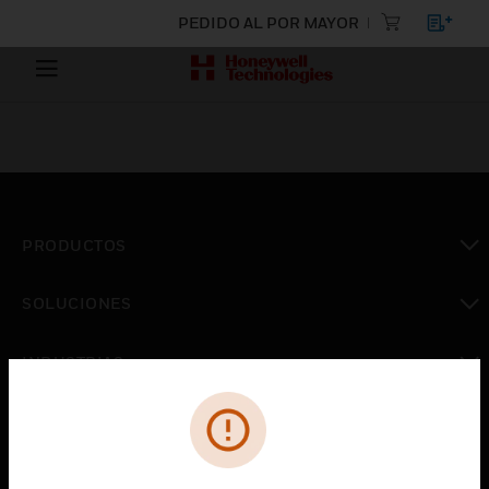
PEDIDO AL POR MAYOR
PRODUCTOS
Cambiar vista
SOLUCIONES
Cambiar vista
INDUSTRIAS
Cambiar vista
ASISTENCIA
Cambiar vista
CARRERAS PROFESIONALES