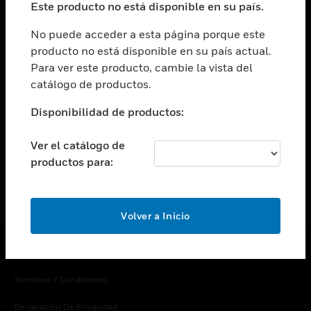
Este producto no está disponible en su país.
Cambiar vista
EMPRESA
No puede acceder a esta página porque este
producto no está disponible en su país actual.
Cambiar vista
Para ver este producto, cambie la vista del
CONTACTO
catálogo de productos.
Cambiar vista
LEGAL
Disponibilidad de productos:
Cambiar vista
SÍGANOS
Ver el catálogo de
productos para:
Volver a Inicio
Copyright © 2026 Honeywell International Inc.
Términos Y Condiciones
Declaración De Privacidad