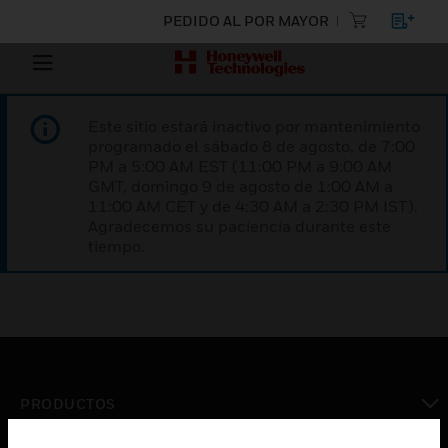
PEDIDO AL POR MAYOR
Este sitio estará inactivo por mantenimiento
programado el sábado 8 de agosto, de 7:00
PM a 5:00 AM EST (11:00 PM a 9:00 AM
GMT, domingo 9 de agosto de 1:00 AM a
11:00 AM CET y de 4:30 AM a 2:30 PM IST).
Agradecemos su paciencia durante este
tiempo.
PRODUCTOS
Cambiar vista