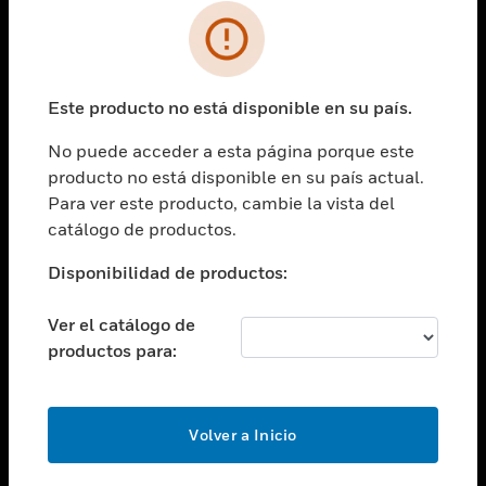
SOLUCIONES
Cambiar vista
INDUSTRIAS
Este producto no está disponible en su país.
Cambiar vista
ASISTENCIA
No puede acceder a esta página porque este
Cambiar vista
producto no está disponible en su país actual.
CARRERAS PROFESIONALES
Para ver este producto, cambie la vista del
Cambiar vista
catálogo de productos.
EMPRESA
Disponibilidad de productos:
Cambiar vista
CONTACTO
Ver el catálogo de
Cambiar vista
productos para:
LEGAL
Cambiar vista
SÍGANOS
Volver a Inicio