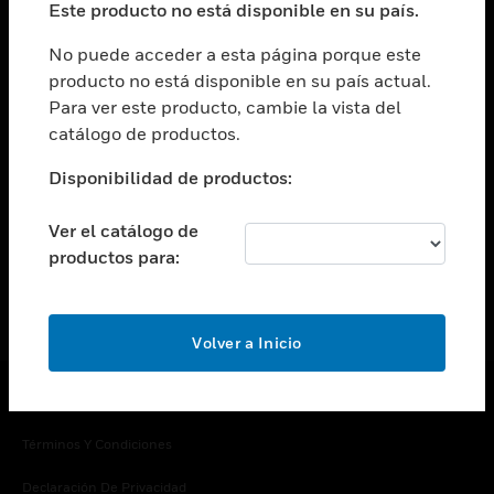
Este producto no está disponible en su país.
Cambiar vista
EMPRESA
No puede acceder a esta página porque este
producto no está disponible en su país actual.
Cambiar vista
Para ver este producto, cambie la vista del
CONTACTO
catálogo de productos.
Cambiar vista
LEGAL
Disponibilidad de productos:
Cambiar vista
SÍGANOS
Ver el catálogo de
productos para:
Volver a Inicio
Copyright © 2026 Honeywell International Inc.
Términos Y Condiciones
Declaración De Privacidad