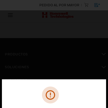
PEDIDO AL POR MAYOR
PRODUCTOS
Cambiar vista
SOLUCIONES
Cambiar vista
INDUSTRIAS
Cambiar vista
ASISTENCIA
Cambiar vista
CARRERAS PROFESIONALES