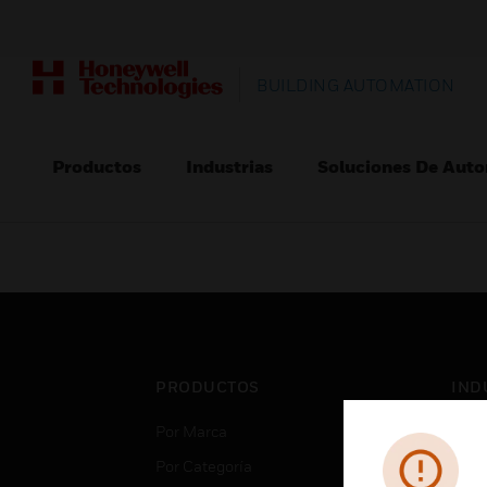
BUILDING AUTOMATION
Productos
Industrias
Soluciones De Auto
PRODUCTOS
IND
Por Marca
Aero
Por Categoría
Cent