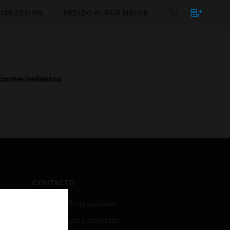
CIAR SESIÓN
PEDIDO AL POR MAYOR
Acontecimientos
CONTACTO
Consultas Empresariales
Acceso De Los Empleados