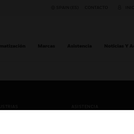
SPAIN (ES)
CONTACTO
INI
matización
Marcas
Asistencia
Noticias Y 
USTRIAS
ASISTENCIA
puertos
Localizar Un Socio
ros Comerciales
Formación