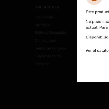
Cent
SOLUCIONES
Educ
Este product
Comodidad
Gube
No puede acc
Incendios
Aten
actual. Para
Edificios Saludables
Educ
Disponibilid
Optimización
Aten
Seguridad En Línea
Fabri
Ver el catál
Seguridad Física
Justi
Servicios
Sect
Ciud