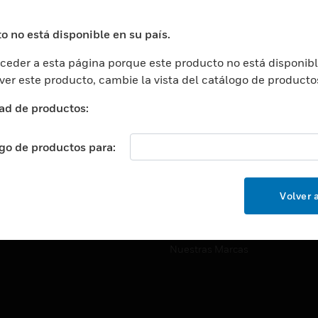
ros De Datos
Soporte Técnico
ación
Website Tutoriales Del Sitio We
o no está disponible en su país.
rnamentales Y Militares
eder a esta página porque este producto no está disponibl
CARRERAS PROFESIONALE
ción De La Salud
 ver este producto, cambie la vista del catálogo de producto
Carreras Profesionales
ación Superior
ad de productos:
Búsqueda De Trabajo
ción
cación E Industrial
ogo de productos para:
EMPRESA
cia Y Correcciones
Acerca De
or Minorista
Volver a
Eventos
ades Inteligentes
Noticias
Nuestras Marcas