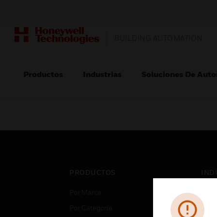
BUILDING AUTOMATION
Productos
Industrias
Soluciones De Auto
PRODUCTOS
IND
Por Marca
Aero
Por Categoría
Cent