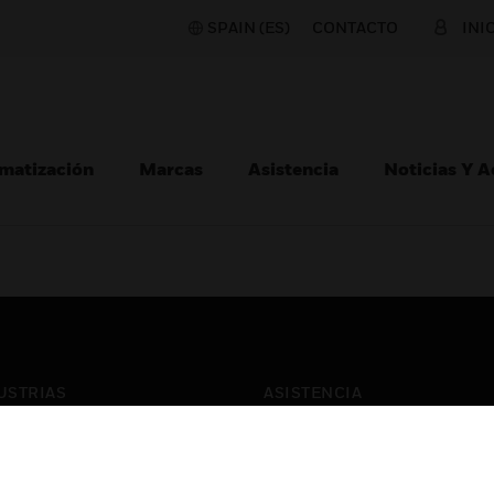
SPAIN (ES)
CONTACTO
INI
matización
Marcas
Asistencia
Noticias Y 
USTRIAS
ASISTENCIA
puertos
Localizar Un Socio
ros Comerciales
Formación