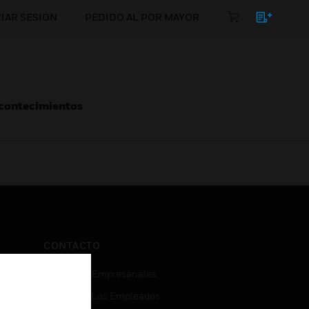
CIAR SESIÓN
PEDIDO AL POR MAYOR
Acontecimientos
CONTACTO
Consultas Empresariales
Acceso De Los Empleados