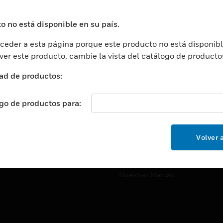
ros De Datos
Soporte Técnico
ación
Website Tutoriales Del Sitio We
o no está disponible en su país.
rnamentales Y Militares
eder a esta página porque este producto no está disponibl
CARRERAS PROFESIONALE
ción De La Salud
 ver este producto, cambie la vista del catálogo de producto
Carreras Profesionales
ación Superior
ad de productos:
Búsqueda De Trabajo
ción
cación E Industrial
ogo de productos para:
EMPRESA
cia Y Correcciones
Acerca De
or Minorista
Volver a
Eventos
ades Inteligentes
Noticias
Nuestras Marcas