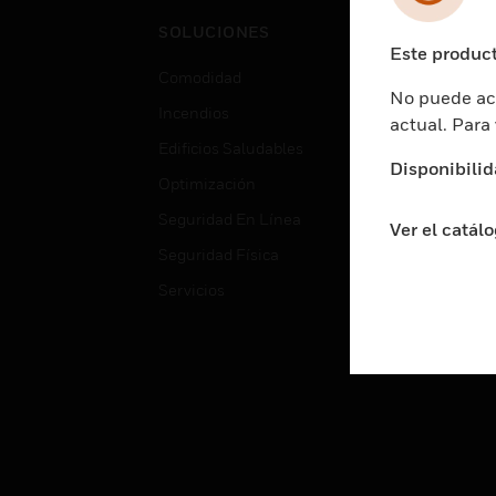
Cent
SOLUCIONES
Educ
Este product
Comodidad
Gube
No puede acc
Incendios
Aten
actual. Para
Edificios Saludables
Educ
Disponibilid
Optimización
Aten
Seguridad En Línea
Fabri
Ver el catál
Seguridad Física
Justi
Servicios
Sect
Ciud