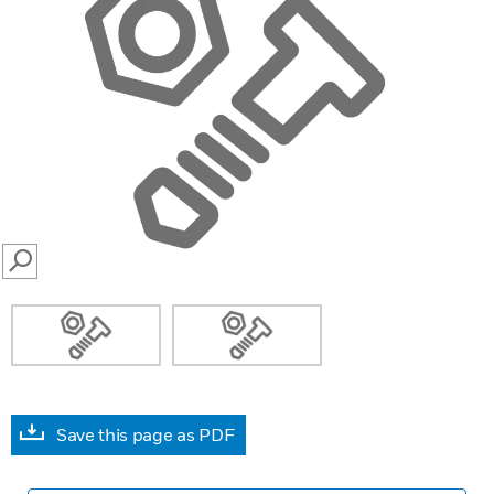
SEARCH
Save this page as PDF