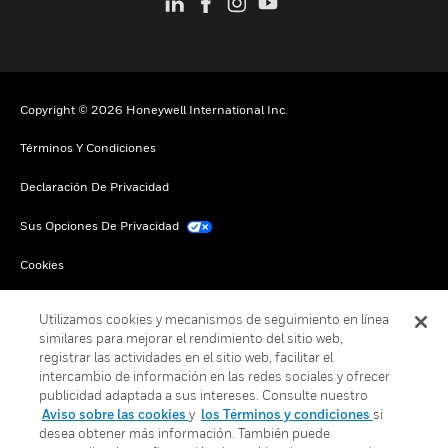
Copyright © 2026 Honeywell International Inc.
Términos Y Condiciones
Declaración De Privacidad
Sus Opciones De Privacidad
Cookies
Darse De Baja Global
Utilizamos cookies y mecanismos de seguimiento en línea
similares para mejorar el rendimiento del sitio web,
registrar las actividades en el sitio web, facilitar el
intercambio de información en las redes sociales y ofrecer
publicidad adaptada a sus intereses. Consulte nuestro
Aviso sobre las cookies
y
los Términos y condiciones
si
desea obtener más información. También puede