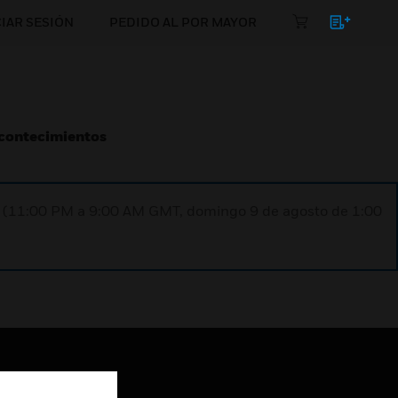
CIAR SESIÓN
PEDIDO AL POR MAYOR
Acontecimientos
ST (11:00 PM a 9:00 AM GMT, domingo 9 de agosto de 1:00