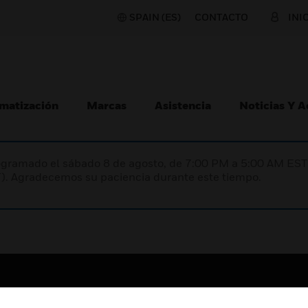
SPAIN (ES)
CONTACTO
INI
matización
Marcas
Asistencia
Noticias Y 
programado el sábado 8 de agosto, de 7:00 PM a 5:00 AM E
). Agradecemos su paciencia durante este tiempo.