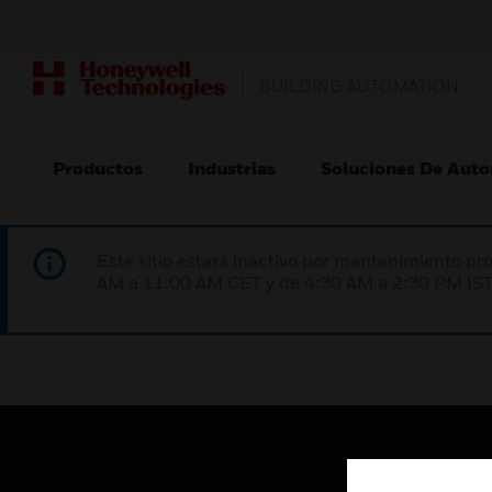
BUILDING AUTOMATION
Productos
Industrias
Soluciones De Auto
Este sitio estará inactivo por mantenimiento 
AM a 11:00 AM CET y de 4:30 AM a 2:30 PM IST