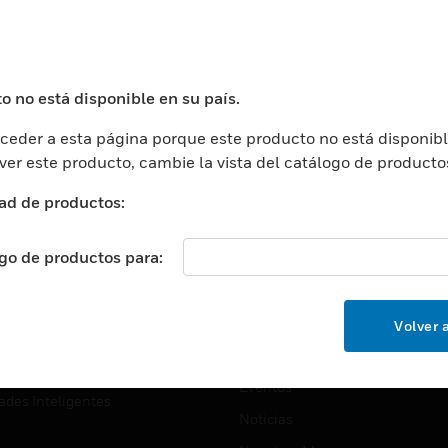
USTRIAS
ASISTENCIA
puertos
Localizar Un Socio
ros Comerciales
Formación
o no está disponible en su país.
ros De Datos
Soporte Técnico
eder a esta página porque este producto no está disponibl
ación
Website Tutoriales Del Sitio We
 ver este producto, cambie la vista del catálogo de producto
rnamentales Y Militares
CARRERAS PROFESIONALE
ad de productos:
ción De La Salud
Carreras Profesionales
ación Superior
ogo de productos para:
Búsqueda De Trabajo
ción
cación E Industrial
EMPRESA
Volver a
cia Y Correcciones
Acerca De
or Minorista
Eventos
ades Inteligentes
Noticias