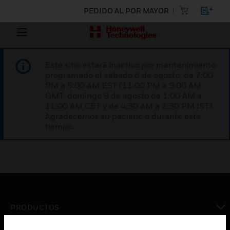
PEDIDO AL POR MAYOR
Este sitio estará inactivo por mantenimiento
programado el sábado 8 de agosto, de 7:00
PM a 5:00 AM EST (11:00 PM a 9:00 AM
GMT, domingo 9 de agosto de 1:00 AM a
11:00 AM CET y de 4:30 AM a 2:30 PM IST).
Agradecemos su paciencia durante este
tiempo.
PRODUCTOS
Cambiar vista