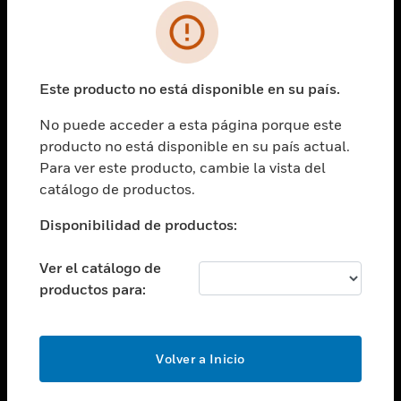
SOLUCIONES
Cambiar vista
INDUSTRIAS
Este producto no está disponible en su país.
Cambiar vista
ASISTENCIA
No puede acceder a esta página porque este
Cambiar vista
producto no está disponible en su país actual.
CARRERAS PROFESIONALES
Para ver este producto, cambie la vista del
Cambiar vista
catálogo de productos.
EMPRESA
Disponibilidad de productos:
Cambiar vista
CONTACTO
Ver el catálogo de
Cambiar vista
productos para:
LEGAL
Cambiar vista
SÍGANOS
Volver a Inicio