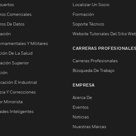
puertos
Localizar Un Socio
ros Comerciales
Formación
ros De Datos
Soporte Técnico
ación
Website Tutoriales Del Sitio We
rnamentales Y Militares
CARRERAS PROFESIONALE
ción De La Salud
Carreras Profesionales
ación Superior
Búsqueda De Trabajo
ción
cación E Industrial
EMPRESA
cia Y Correcciones
Acerca De
or Minorista
Eventos
ades Inteligentes
Noticias
Nuestras Marcas