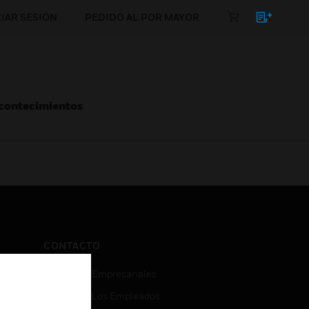
CIAR SESIÓN
PEDIDO AL POR MAYOR
Acontecimientos
CONTACTO
Consultas Empresariales
Acceso De Los Empleados