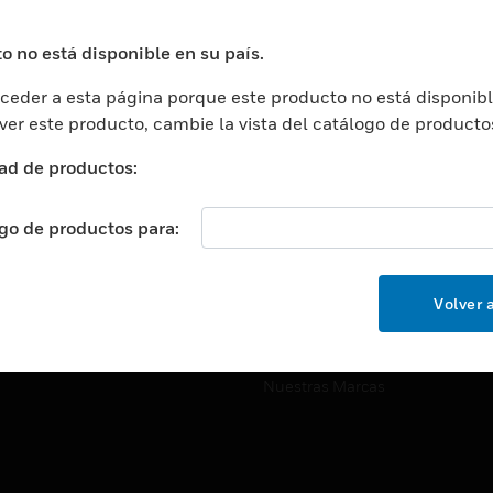
ros De Datos
Soporte Técnico
ación
Website Tutoriales Del Sitio We
o no está disponible en su país.
rnamentales Y Militares
eder a esta página porque este producto no está disponibl
CARRERAS PROFESIONALE
ción De La Salud
 ver este producto, cambie la vista del catálogo de producto
Carreras Profesionales
ación Superior
ad de productos:
Búsqueda De Trabajo
ción
cación E Industrial
ogo de productos para:
EMPRESA
cia Y Correcciones
Acerca De
or Minorista
Volver a
Eventos
ades Inteligentes
Noticias
Nuestras Marcas