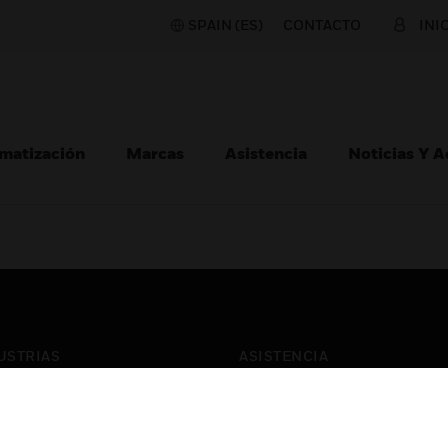
SPAIN (ES)
CONTACTO
INI
matización
Marcas
Asistencia
Noticias Y 
USTRIAS
ASISTENCIA
puertos
Localizar Un Socio
ros Comerciales
Formación