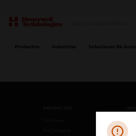
BUILDING AUTOMATION
Productos
Industrias
Soluciones De Auto
PRODUCTOS
IND
Por Marca
Aero
Por Categoría
Cent