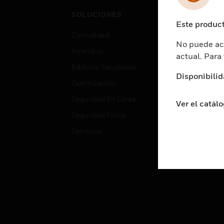
Cent
SOLUCIONES
Educ
Este product
Comodidad
Gube
No puede acc
Incendios
Aten
actual. Para
Edificios Saludables
Educ
Disponibilid
Optimización
Aten
Seguridad En Línea
Fabri
Ver el catál
Seguridad Física
Justi
Servicios
Sect
Ciud