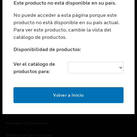
Este producto no está disponible en su país.
Cambiar vista
EMPRESA
No puede acceder a esta página porque este
producto no está disponible en su país actual.
Cambiar vista
Para ver este producto, cambie la vista del
CONTACTO
catálogo de productos.
Cambiar vista
LEGAL
Disponibilidad de productos:
Cambiar vista
SÍGANOS
Ver el catálogo de
productos para:
Volver a Inicio
Copyright © 2026 Honeywell International Inc.
Términos Y Condiciones
Declaración De Privacidad