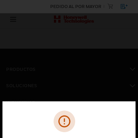
PEDIDO AL POR MAYOR
PRODUCTOS
Cambiar vista
SOLUCIONES
Cambiar vista
INDUSTRIAS
Cambiar vista
ASISTENCIA
Cambiar vista
CARRERAS PROFESIONALES