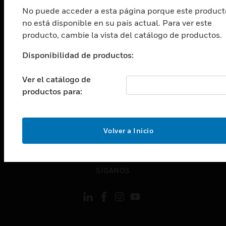
Cambiar vista
INDUSTRIAS
No puede acceder a esta página porque este product
no está disponible en su país actual. Para ver este
Cambiar vista
producto, cambie la vista del catálogo de productos.
ASISTENCIA
Cambiar vista
Disponibilidad de productos:
CARRERAS PROFESIONALES
Ver el catálogo de
Cambiar vista
EMPRESA
productos para:
Cambiar vista
CONTACTO
Volver a Inicio
Cambiar vista
LEGAL
Cambiar vista
SÍGANOS