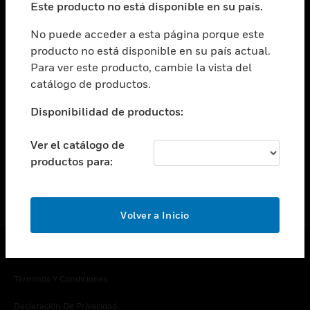
Este producto no está disponible en su país.
Cambiar vista
EMPRESA
No puede acceder a esta página porque este
producto no está disponible en su país actual.
Cambiar vista
Para ver este producto, cambie la vista del
CONTACTO
catálogo de productos.
Cambiar vista
LEGAL
Disponibilidad de productos:
Cambiar vista
SÍGANOS
Ver el catálogo de
productos para:
Volver a Inicio
Copyright © 2026 Honeywell International Inc.
Términos Y Condiciones
Declaración De Privacidad