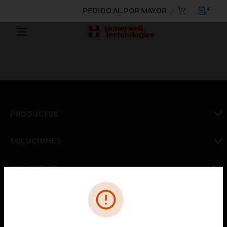
PEDIDO AL POR MAYOR
PRODUCTOS
Cambiar vista
SOLUCIONES
Cambiar vista
INDUSTRIAS
Cambiar vista
ASISTENCIA
Cambiar vista
CARRERAS PROFESIONALES