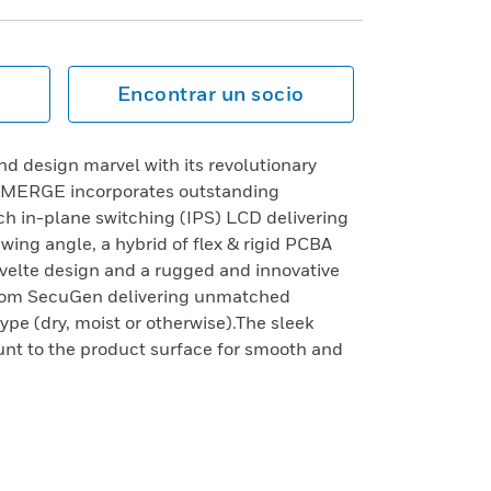
Encontrar un socio
d design marvel with its revolutionary
, MERGE incorporates outstanding
ch in-plane switching (IPS) LCD delivering
wing angle, a hybrid of flex & rigid PCBA
svelte design and a rugged and innovative
 from SecuGen delivering unmatched
ype (dry, moist or otherwise).The sleek
unt to the product surface for smooth and