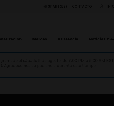
SPAIN (ES)
CONTACTO
INI
matización
Marcas
Asistencia
Noticias Y 
programado el sábado 8 de agosto, de 7:00 PM a 5:00 AM E
). Agradecemos su paciencia durante este tiempo.