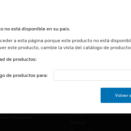
USTRIAS
ASISTENCIA
puertos
Localizar Un Socio
ros Comerciales
Formación
o no está disponible en su país.
ros De Datos
Soporte Técnico
eder a esta página porque este producto no está disponibl
ación
Website Tutoriales Del Sitio We
 ver este producto, cambie la vista del catálogo de producto
rnamentales Y Militares
CARRERAS PROFESIONALE
ad de productos:
ción De La Salud
Carreras Profesionales
ación Superior
ogo de productos para:
Búsqueda De Trabajo
ción
cación E Industrial
EMPRESA
Volver a
cia Y Correcciones
Acerca De
or Minorista
Eventos
ades Inteligentes
Noticias