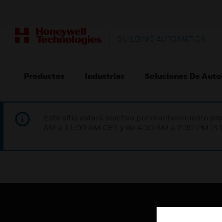
BUILDING AUTOMATION
Productos
Industrias
Soluciones De Auto
Este sitio estará inactivo por mantenimiento 
AM a 11:00 AM CET y de 4:30 AM a 2:30 PM IST