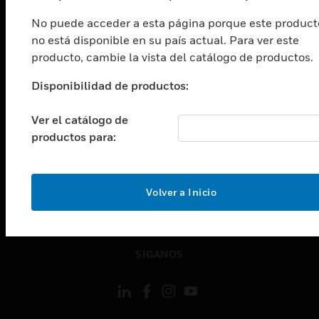
Cambiar vista
No puede acceder a esta página porque este product
INDUSTRIAS
no está disponible en su país actual. Para ver este
Cambiar vista
producto, cambie la vista del catálogo de productos.
ASISTENCIA
Disponibilidad de productos:
Cambiar vista
CARRERAS PROFESIONALES
Ver el catálogo de
Cambiar vista
productos para:
EMPRESA
Cambiar vista
CONTACTO
Volver a Inicio
Cambiar vista
LEGAL
Cambiar vista
SÍGANOS