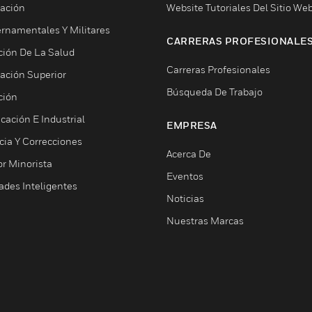
ación
Website Tutoriales Del Sitio We
rnamentales Y Militares
CARRERAS PROFESIONALE
ción De La Salud
Carreras Profesionales
ación Superior
Búsqueda De Trabajo
ción
cación E Industrial
EMPRESA
cia Y Correcciones
Acerca De
or Minorista
Eventos
ades Inteligentes
Noticias
Nuestras Marcas