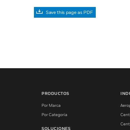
Save this page as PDF
PRODUCTOS
IND
Por Marca
Aero
Por Categoría
Cent
Cent
SOLUCIONES