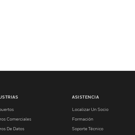
USTRIAS
ASISTENCIA
puertos
Localizar Un Socio
ros Comerciales
Formación
ros De Datos
Soporte Técnico