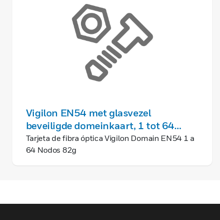
Vigilon EN54 met glasvezel
beveiligde domeinkaart, 1 tot 64
knooppunten 82 g
Tarjeta de fibra óptica Vigilon Domain EN54 1 a
64 Nodos 82g