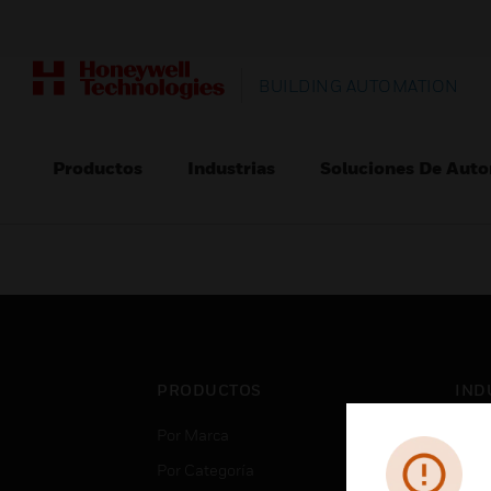
BUILDING AUTOMATION
Productos
Industrias
Soluciones De Auto
PRODUCTOS
IND
Por Marca
Aero
Por Categoría
Cent