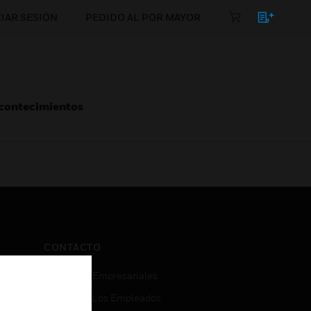
CIAR SESIÓN
PEDIDO AL POR MAYOR
Acontecimientos
CONTACTO
Consultas Empresariales
Acceso De Los Empleados