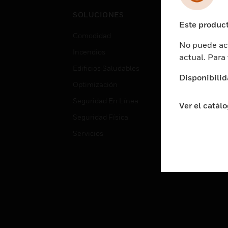
Cent
SOLUCIONES
Educ
Este product
Comodidad
Gube
No puede acc
Incendios
Aten
actual. Para
Edificios Saludables
Educ
Disponibilid
Optimización
Aten
Seguridad En Línea
Fabri
Ver el catál
Seguridad Física
Justi
Servicios
Sect
Ciud