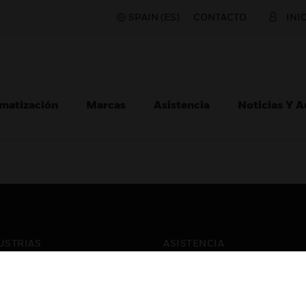
SPAIN (ES)
CONTACTO
INI
matización
Marcas
Asistencia
Noticias Y 
USTRIAS
ASISTENCIA
puertos
Localizar Un Socio
ros Comerciales
Formación