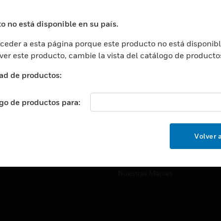
ros De Datos
Soporte Técnico
ación
Website Tutoriales Del Sitio We
o no está disponible en su país.
rnamentales Y Militares
eder a esta página porque este producto no está disponibl
CARRERAS PROFESIONALE
ción De La Salud
 ver este producto, cambie la vista del catálogo de producto
Carreras Profesionales
ación Superior
ad de productos:
Búsqueda De Trabajo
ción
cación E Industrial
ogo de productos para:
EMPRESA
cia Y Correcciones
Acerca De
or Minorista
Volver a
Eventos
ades Inteligentes
Noticias
Nuestras Marcas