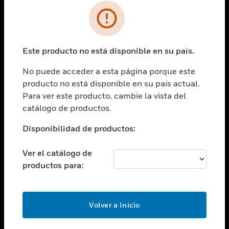
SOLUCIONES
Cambiar vista
INDUSTRIAS
Este producto no está disponible en su país.
Cambiar vista
ASISTENCIA
No puede acceder a esta página porque este
Cambiar vista
producto no está disponible en su país actual.
CARRERAS PROFESIONALES
Para ver este producto, cambie la vista del
Cambiar vista
catálogo de productos.
EMPRESA
Disponibilidad de productos:
Cambiar vista
CONTACTO
Ver el catálogo de
Cambiar vista
productos para:
LEGAL
Cambiar vista
SÍGANOS
Volver a Inicio