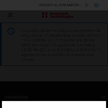
PEDIDO AL POR MAYOR
Este sitio estará inactivo por mantenimiento
programado el sábado 8 de agosto, de 7:00
PM a 5:00 AM EST (11:00 PM a 9:00 AM
GMT, domingo 9 de agosto de 1:00 AM a
11:00 AM CET y de 4:30 AM a 2:30 PM IST).
Agradecemos su paciencia durante este
tiempo.
PRODUCTOS
Cambiar vista