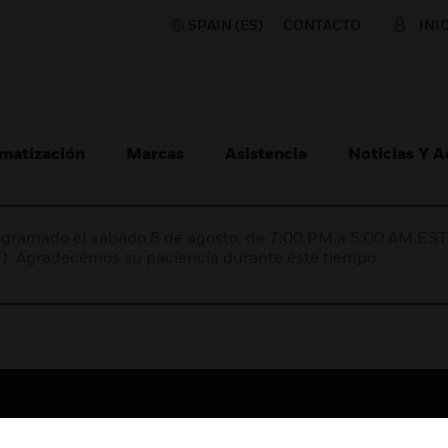
SPAIN (ES)
CONTACTO
INI
matización
Marcas
Asistencia
Noticias Y 
programado el sábado 8 de agosto, de 7:00 PM a 5:00 AM E
). Agradecemos su paciencia durante este tiempo.