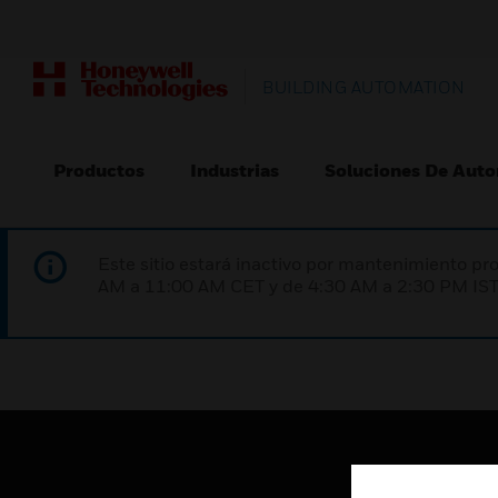
BUILDING AUTOMATION
Productos
Industrias
Soluciones De Auto
Este sitio estará inactivo por mantenimiento 
AM a 11:00 AM CET y de 4:30 AM a 2:30 PM IST