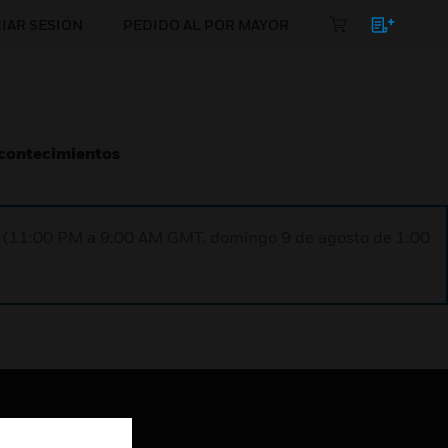
CIAR SESIÓN
PEDIDO AL POR MAYOR
Acontecimientos
ST (11:00 PM a 9:00 AM GMT, domingo 9 de agosto de 1:00