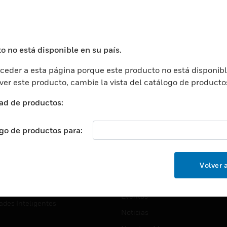
USTRIAS
ASISTENCIA
puertos
Localizar Un Socio
ros Comerciales
Formación
o no está disponible en su país.
ros De Datos
Soporte Técnico
eder a esta página porque este producto no está disponibl
ación
Website Tutoriales Del Sitio We
 ver este producto, cambie la vista del catálogo de producto
rnamentales Y Militares
CARRERAS PROFESIONALE
ad de productos:
ción De La Salud
Carreras Profesionales
ación Superior
ogo de productos para:
Búsqueda De Trabajo
ción
cación E Industrial
EMPRESA
Volver a
cia Y Correcciones
Acerca De
or Minorista
Eventos
ades Inteligentes
Noticias