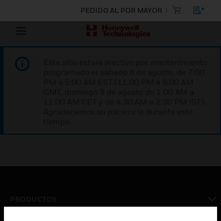
PEDIDO AL POR MAYOR
Este sitio estará inactivo por mantenimiento
programado el sábado 8 de agosto, de 7:00
PM a 5:00 AM EST (11:00 PM a 9:00 AM
GMT, domingo 9 de agosto de 1:00 AM a
11:00 AM CET y de 4:30 AM a 2:30 PM IST).
Agradecemos su paciencia durante este
tiempo.
PRODUCTOS
Cambiar vista