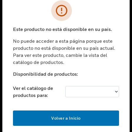
SOLUCIONES
Cambiar vista
INDUSTRIAS
Este producto no está disponible en su país.
Cambiar vista
ASISTENCIA
No puede acceder a esta página porque este
Cambiar vista
producto no está disponible en su país actual.
CARRERAS PROFESIONALES
Para ver este producto, cambie la vista del
Cambiar vista
catálogo de productos.
EMPRESA
Disponibilidad de productos:
Cambiar vista
CONTACTO
Ver el catálogo de
Cambiar vista
productos para:
LEGAL
Cambiar vista
SÍGANOS
Volver a Inicio