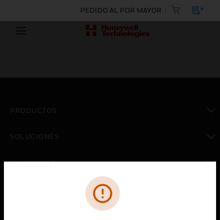
PEDIDO AL POR MAYOR
PRODUCTOS
Cambiar vista
SOLUCIONES
Cambiar vista
INDUSTRIAS
Cambiar vista
ASISTENCIA
Cambiar vista
CARRERAS PROFESIONALES