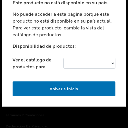
Este producto no está disponible en su país.
Cambiar vista
EMPRESA
No puede acceder a esta página porque este
producto no está disponible en su país actual.
Cambiar vista
Para ver este producto, cambie la vista del
CONTACTO
catálogo de productos.
Cambiar vista
LEGAL
Disponibilidad de productos:
Cambiar vista
SÍGANOS
Ver el catálogo de
productos para:
Volver a Inicio
Copyright © 2026 Honeywell International Inc.
Términos Y Condiciones
Declaración De Privacidad