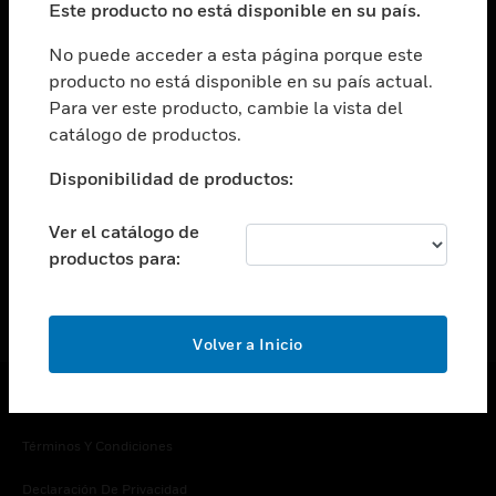
Este producto no está disponible en su país.
Cambiar vista
EMPRESA
No puede acceder a esta página porque este
producto no está disponible en su país actual.
Cambiar vista
Para ver este producto, cambie la vista del
CONTACTO
catálogo de productos.
Cambiar vista
LEGAL
Disponibilidad de productos:
Cambiar vista
SÍGANOS
Ver el catálogo de
productos para:
Volver a Inicio
Copyright © 2026 Honeywell International Inc.
Términos Y Condiciones
Declaración De Privacidad