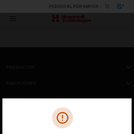
PEDIDO AL POR MAYOR
PRODUCTOS
Cambiar vista
SOLUCIONES
Cambiar vista
INDUSTRIAS
Cambiar vista
ASISTENCIA
Cambiar vista
CARRERAS PROFESIONALES