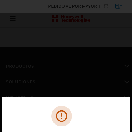
PEDIDO AL POR MAYOR
PRODUCTOS
Cambiar vista
SOLUCIONES
Cambiar vista
INDUSTRIAS
Cambiar vista
ASISTENCIA
Cambiar vista
CARRERAS PROFESIONALES