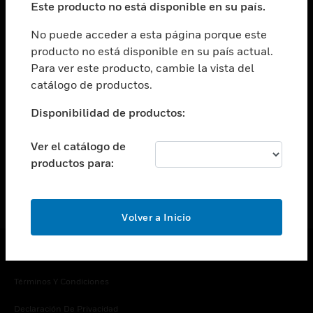
Este producto no está disponible en su país.
Cambiar vista
EMPRESA
No puede acceder a esta página porque este
producto no está disponible en su país actual.
Cambiar vista
Para ver este producto, cambie la vista del
CONTACTO
catálogo de productos.
Cambiar vista
LEGAL
Disponibilidad de productos:
Cambiar vista
SÍGANOS
Ver el catálogo de
productos para:
Volver a Inicio
Copyright © 2026 Honeywell International Inc.
Términos Y Condiciones
Declaración De Privacidad