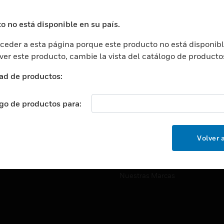
ros De Datos
Soporte Técnico
ación
Website Tutoriales Del Sitio We
o no está disponible en su país.
rnamentales Y Militares
eder a esta página porque este producto no está disponibl
CARRERAS PROFESIONALE
ción De La Salud
 ver este producto, cambie la vista del catálogo de producto
Carreras Profesionales
ación Superior
ad de productos:
Búsqueda De Trabajo
ción
cación E Industrial
ogo de productos para:
EMPRESA
cia Y Correcciones
Acerca De
or Minorista
Volver a
Eventos
ades Inteligentes
Noticias
Nuestras Marcas