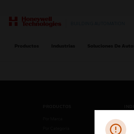
BUILDING AUTOMATION
Productos
Industrias
Soluciones De Auto
PRODUCTOS
IND
Por Marca
Aero
Por Categoría
Cent