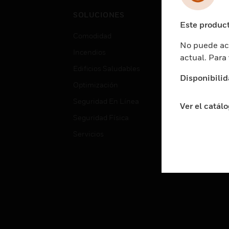
Cent
SOLUCIONES
Educ
Este product
Comodidad
Gube
No puede acc
Incendios
Aten
actual. Para
Edificios Saludables
Educ
Disponibilid
Optimización
Aten
Seguridad En Línea
Fabri
Ver el catál
Seguridad Física
Justi
Servicios
Sect
Ciud