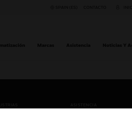
SPAIN (ES)
CONTACTO
INI
matización
Marcas
Asistencia
Noticias Y 
USTRIAS
ASISTENCIA
puertos
Localizar Un Socio
ros Comerciales
Formación