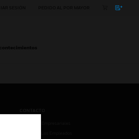
CIAR SESIÓN
PEDIDO AL POR MAYOR
Acontecimientos
CONTACTO
Consultas Empresariales
Acceso De Los Empleados