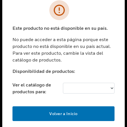
SOLUCIONES
Cambiar vista
INDUSTRIAS
Este producto no está disponible en su país.
Cambiar vista
ASISTENCIA
No puede acceder a esta página porque este
Cambiar vista
producto no está disponible en su país actual.
CARRERAS PROFESIONALES
Para ver este producto, cambie la vista del
Cambiar vista
catálogo de productos.
EMPRESA
Disponibilidad de productos:
Cambiar vista
CONTACTO
Ver el catálogo de
Cambiar vista
productos para:
LEGAL
Cambiar vista
SÍGANOS
Volver a Inicio