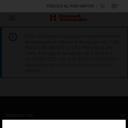
PEDIDO AL POR MAYOR
Este sitio estará inactivo por mantenimiento
programado el sábado 8 de agosto, de 7:00
PM a 5:00 AM EST (11:00 PM a 9:00 AM
GMT, domingo 9 de agosto de 1:00 AM a
11:00 AM CET y de 4:30 AM a 2:30 PM IST).
Agradecemos su paciencia durante este
tiempo.
PRODUCTOS
Cambiar vista