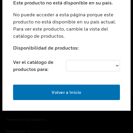
Este producto no está disponible en su país.
Cambiar vista
EMPRESA
No puede acceder a esta página porque este
producto no está disponible en su país actual.
Cambiar vista
Para ver este producto, cambie la vista del
CONTACTO
catálogo de productos.
Cambiar vista
LEGAL
Disponibilidad de productos:
Cambiar vista
SÍGANOS
Ver el catálogo de
productos para:
Volver a Inicio
Copyright © 2026 Honeywell International Inc.
Términos Y Condiciones
Declaración De Privacidad