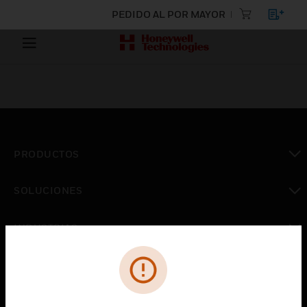
PEDIDO AL POR MAYOR
PRODUCTOS
Cambiar vista
SOLUCIONES
Cambiar vista
INDUSTRIAS
Cambiar vista
ASISTENCIA
Cambiar vista
CARRERAS PROFESIONALES