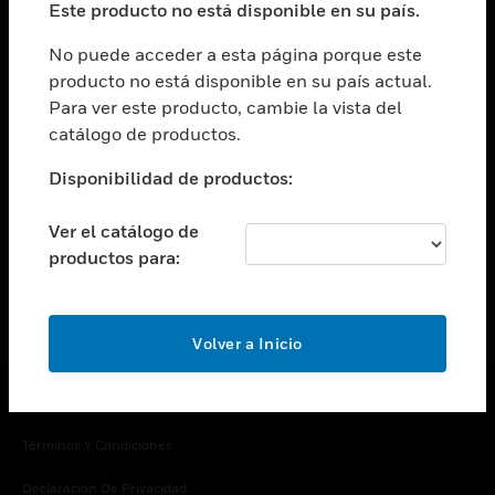
Este producto no está disponible en su país.
Cambiar vista
EMPRESA
No puede acceder a esta página porque este
producto no está disponible en su país actual.
Cambiar vista
Para ver este producto, cambie la vista del
CONTACTO
catálogo de productos.
Cambiar vista
LEGAL
Disponibilidad de productos:
Cambiar vista
SÍGANOS
Ver el catálogo de
productos para:
Volver a Inicio
Copyright © 2026 Honeywell International Inc.
Términos Y Condiciones
Declaración De Privacidad