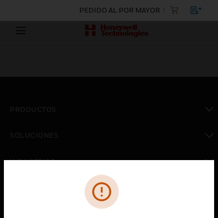
PEDIDO AL POR MAYOR
PRODUCTOS
Cambiar vista
SOLUCIONES
Cambiar vista
INDUSTRIAS
Cambiar vista
ASISTENCIA
Cambiar vista
CARRERAS PROFESIONALES