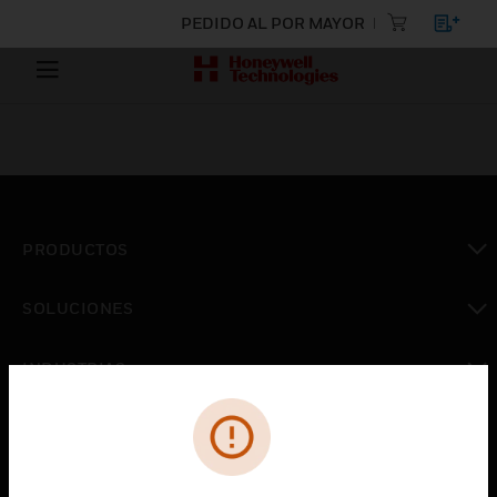
PEDIDO AL POR MAYOR
PRODUCTOS
Cambiar vista
SOLUCIONES
Cambiar vista
INDUSTRIAS
Cambiar vista
ASISTENCIA
Cambiar vista
CARRERAS PROFESIONALES