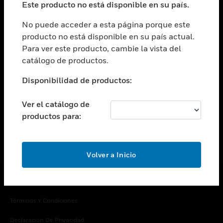
Este producto no está disponible en su país.
Cambiar vista
EMPRESA
No puede acceder a esta página porque este
producto no está disponible en su país actual.
Cambiar vista
Para ver este producto, cambie la vista del
CONTACTO
catálogo de productos.
Cambiar vista
LEGAL
Disponibilidad de productos:
Cambiar vista
SÍGANOS
Ver el catálogo de
productos para:
Volver a Inicio
Copyright © 2026 Honeywell International Inc.
Términos Y Condiciones
Declaración De Privacidad