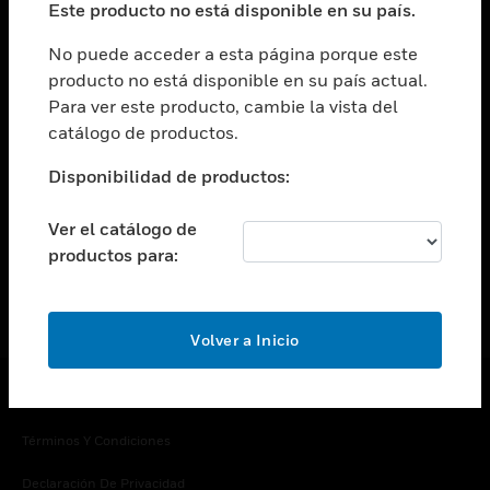
Este producto no está disponible en su país.
Cambiar vista
EMPRESA
No puede acceder a esta página porque este
producto no está disponible en su país actual.
Cambiar vista
Para ver este producto, cambie la vista del
CONTACTO
catálogo de productos.
Cambiar vista
LEGAL
Disponibilidad de productos:
Cambiar vista
SÍGANOS
Ver el catálogo de
productos para:
Volver a Inicio
Copyright © 2026 Honeywell International Inc.
Términos Y Condiciones
Declaración De Privacidad