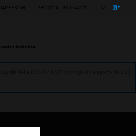
CIAR SESIÓN
PEDIDO AL POR MAYOR
Acontecimientos
ST (11:00 PM a 9:00 AM GMT, domingo 9 de agosto de 1:00