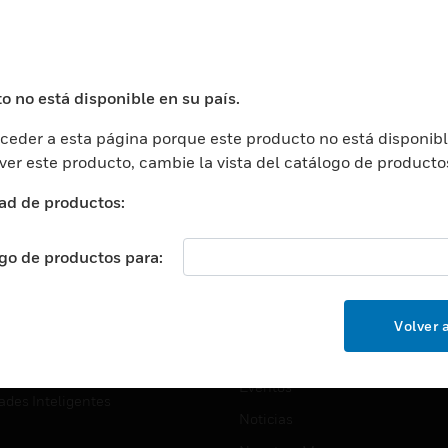
USTRIAS
ASISTENCIA
puertos
Localizar Un Socio
ros Comerciales
Formación
o no está disponible en su país.
ros De Datos
Soporte Técnico
eder a esta página porque este producto no está disponibl
ación
Website Tutoriales Del Sitio We
 ver este producto, cambie la vista del catálogo de producto
rnamentales Y Militares
CARRERAS PROFESIONALE
ad de productos:
ción De La Salud
Carreras Profesionales
ación Superior
ogo de productos para:
Búsqueda De Trabajo
ción
cación E Industrial
EMPRESA
Volver a
cia Y Correcciones
Acerca De
or Minorista
Eventos
ades Inteligentes
Noticias