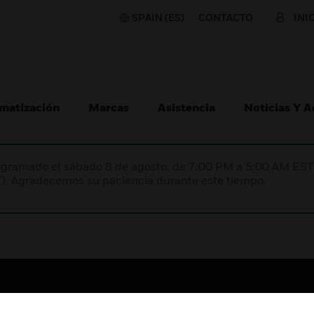
SPAIN (ES)
CONTACTO
INI
matización
Marcas
Asistencia
Noticias Y 
programado el sábado 8 de agosto, de 7:00 PM a 5:00 AM E
). Agradecemos su paciencia durante este tiempo.