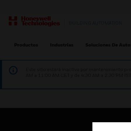
BUILDING AUTOMATION
Productos
Industrias
Soluciones De Auto
Este sitio estará inactivo por mantenimiento 
AM a 11:00 AM CET y de 4:30 AM a 2:30 PM IST