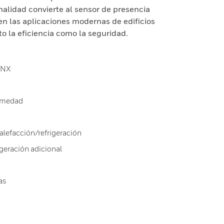
alidad convierte al sensor de presencia
n las aplicaciones modernas de edificios
to la eficiencia como la seguridad.
KNX
humedad
alefacción/refrigeración
igeración adicional
as