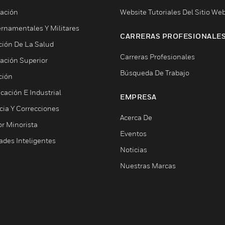
ación
Website Tutoriales Del Sitio We
rnamentales Y Militares
CARRERAS PROFESIONALE
ción De La Salud
Carreras Profesionales
ación Superior
Búsqueda De Trabajo
ción
cación E Industrial
EMPRESA
cia Y Correcciones
Acerca De
or Minorista
Eventos
ades Inteligentes
Noticias
Nuestras Marcas