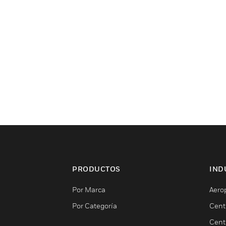
PRODUCTOS
IND
Por Marca
Aero
Por Categoría
Cent
Cent