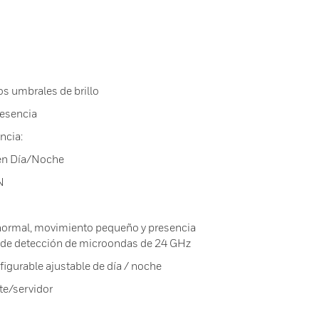
los umbrales de brillo
resencia
ncia:
 en Día/Noche
N
normal, movimiento pequeño y presencia
ía de detección de microondas de 24 GHz
figurable ajustable de día / noche
te/servidor