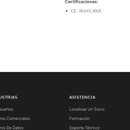
Certificaciones:
CE , RoHS, KNX
USTRIAS
ASISTENCIA
puertos
Localizar Un Socio
ros Comerciales
Formación
ros De Datos
Soporte Técnico