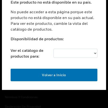
Este producto no está disponible en su país.
Cambiar vista
EMPRESA
No puede acceder a esta página porque este
producto no está disponible en su país actual.
Cambiar vista
Para ver este producto, cambie la vista del
CONTACTO
catálogo de productos.
Cambiar vista
LEGAL
Disponibilidad de productos:
Cambiar vista
SÍGANOS
Ver el catálogo de
productos para:
Volver a Inicio
Copyright © 2026 Honeywell International Inc.
Términos Y Condiciones
Declaración De Privacidad