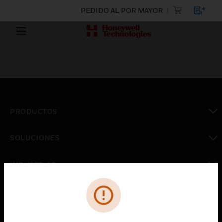
PEDIDO AL POR MAYOR
PRODUCTOS
Cambiar vista
SOLUCIONES
Cambiar vista
INDUSTRIAS
Cambiar vista
ASISTENCIA
Cambiar vista
CARRERAS PROFESIONALES