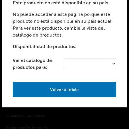
Este producto no está disponible en su país.
Cambiar vista
EMPRESA
No puede acceder a esta página porque este
producto no está disponible en su país actual.
Cambiar vista
Para ver este producto, cambie la vista del
CONTACTO
catálogo de productos.
Cambiar vista
LEGAL
Disponibilidad de productos:
Cambiar vista
SÍGANOS
Ver el catálogo de
productos para:
Volver a Inicio
Copyright © 2026 Honeywell International Inc.
Términos Y Condiciones
Declaración De Privacidad