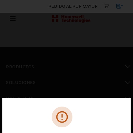
PEDIDO AL POR MAYOR
PRODUCTOS
Cambiar vista
SOLUCIONES
Cambiar vista
INDUSTRIAS
Cambiar vista
ASISTENCIA
Cambiar vista
CARRERAS PROFESIONALES