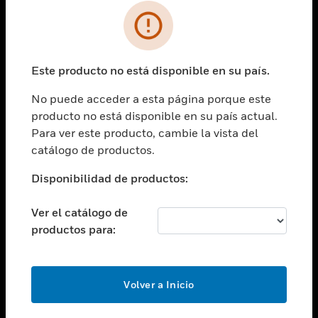
SOLUCIONES
Cambiar vista
INDUSTRIAS
Este producto no está disponible en su país.
Cambiar vista
ASISTENCIA
No puede acceder a esta página porque este
Cambiar vista
producto no está disponible en su país actual.
CARRERAS PROFESIONALES
Para ver este producto, cambie la vista del
Cambiar vista
catálogo de productos.
EMPRESA
Disponibilidad de productos:
Cambiar vista
CONTACTO
Ver el catálogo de
Cambiar vista
productos para:
LEGAL
Cambiar vista
SÍGANOS
Volver a Inicio