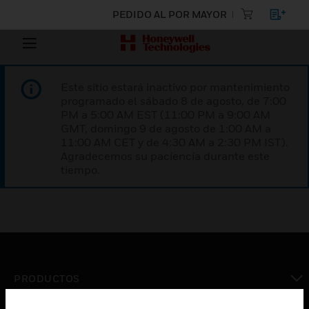
PEDIDO AL POR MAYOR
Este sitio estará inactivo por mantenimiento
programado el sábado 8 de agosto, de 7:00
PM a 5:00 AM EST (11:00 PM a 9:00 AM
GMT, domingo 9 de agosto de 1:00 AM a
11:00 AM CET y de 4:30 AM a 2:30 PM IST).
Agradecemos su paciencia durante este
tiempo.
PRODUCTOS
Cambiar vista