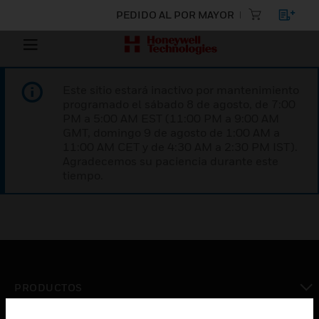
PEDIDO AL POR MAYOR
Este sitio estará inactivo por mantenimiento
programado el sábado 8 de agosto, de 7:00
PM a 5:00 AM EST (11:00 PM a 9:00 AM
GMT, domingo 9 de agosto de 1:00 AM a
11:00 AM CET y de 4:30 AM a 2:30 PM IST).
Agradecemos su paciencia durante este
tiempo.
PRODUCTOS
Cambiar vista