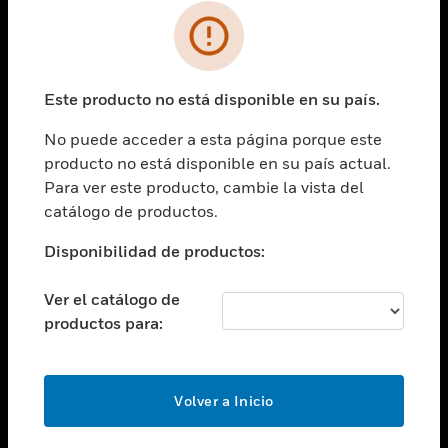
SOLUCIONES
Cambiar vista
INDUSTRIAS
Este producto no está disponible en su país.
Cambiar vista
ASISTENCIA
No puede acceder a esta página porque este
Cambiar vista
producto no está disponible en su país actual.
CARRERAS PROFESIONALES
Para ver este producto, cambie la vista del
Cambiar vista
catálogo de productos.
EMPRESA
Disponibilidad de productos:
Cambiar vista
CONTACTO
Ver el catálogo de
Cambiar vista
productos para:
LEGAL
Cambiar vista
SÍGANOS
Volver a Inicio