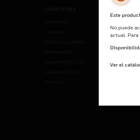
Cent
SOLUCIONES
Educ
Este product
Comodidad
Gube
No puede acc
Incendios
Aten
actual. Para
Edificios Saludables
Educ
Disponibilid
Optimización
Aten
Seguridad En Línea
Fabri
Ver el catál
Seguridad Física
Justi
Servicios
Sect
Ciud