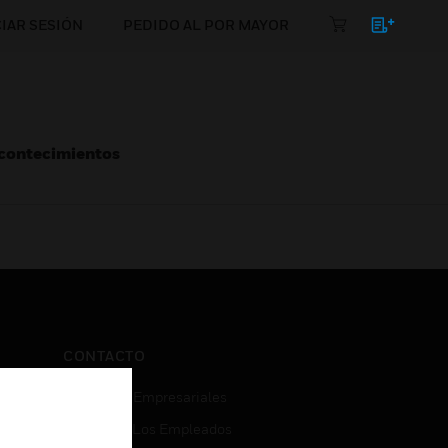
CIAR SESIÓN
PEDIDO AL POR MAYOR
Acontecimientos
CONTACTO
Consultas Empresariales
Acceso De Los Empleados