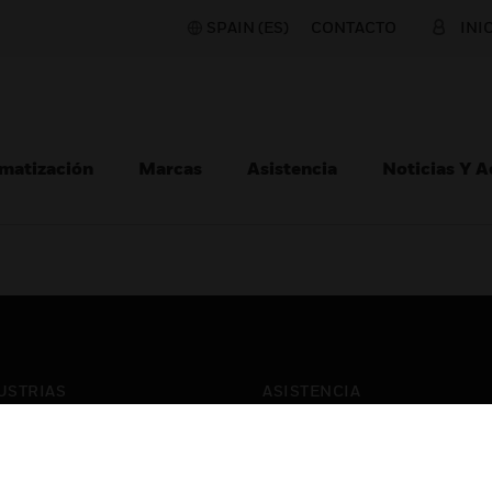
SPAIN (ES)
CONTACTO
INI
matización
Marcas
Asistencia
Noticias Y 
USTRIAS
ASISTENCIA
puertos
Localizar Un Socio
ros Comerciales
Formación