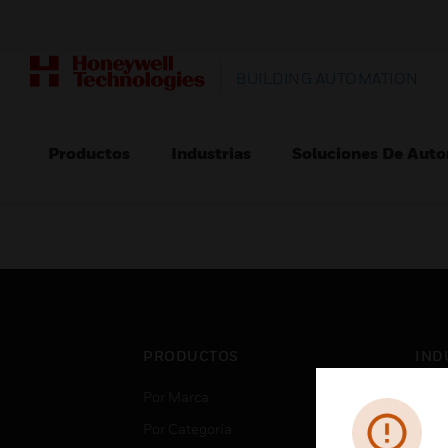
BUILDING AUTOMATION
Productos
Industrias
Soluciones De Auto
PRODUCTOS
IND
Por Marca
Aero
Por Categoría
Cent