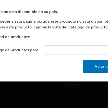
ros De Datos
Soporte Técnico
ación
Website Tutoriales Del Sitio We
o no está disponible en su país.
rnamentales Y Militares
eder a esta página porque este producto no está disponibl
CARRERAS PROFESIONALE
ción De La Salud
 ver este producto, cambie la vista del catálogo de producto
Carreras Profesionales
ación Superior
ad de productos:
Búsqueda De Trabajo
ción
cación E Industrial
ogo de productos para:
EMPRESA
cia Y Correcciones
Acerca De
or Minorista
Volver a
Eventos
ades Inteligentes
Noticias
Nuestras Marcas